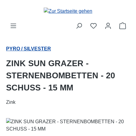
Zum Hauptinhalt springen
Ware
PYRO / SILVESTER
ZINK SUN GRAZER -
STERNENBOMBETTEN - 20
SCHUSS - 15 MM
Zink
Bildergalerie überspringen