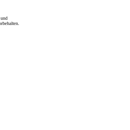
s und
orbehalten.