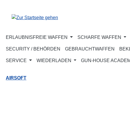
m Hauptinhalt springen
Zur Suche springen
Zur Hauptnavigation springen
ERLAUBNISFREIE WAFFEN
SCHARFE WAFFEN
SECURITY / BEHÖRDEN
GEBRAUCHTWAFFEN
BEK
SERVICE
WIEDERLADEN
GUN-HOUSE ACADE
AIRSOFT