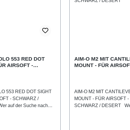
OLO 553 RED DOT
AIM-O M2 MIT CANTI
ÜR AIRSOFT -
MOUNT - FÜR AIRSOF
Z / DESERT
SCHWARZ / DESERT
LO 553 RED DOT SIGHT
AIM-O M2 MIT CANTILEV
OFT - SCHWARZ /
MOUNT - FÜR AIRSOFT -
r auf der Suche nach
SCHWARZ / DESERT Wer 
hwertigem Red Dot Visier
Suche nach einem hochwe
Bereich ist, wird mit dem
Red Dot im Airsoftbereich i
 auf seine Kosten kommen.
nicht an diesem RedDot vor