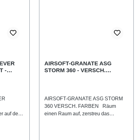
LEVER
AIRSOFT-GRANATE ASG
T -
STORM 360 - VERSCH.
FARBEN
ER
AIRSOFT-GRANATE ASG STORM
360 VERSCH. FARBEN Räum
auf der
einen Raum auf, zerstreu das
rtigem
gegnerische Team und verbreite
st, kommt
Angst in den Herzen der Feinde. Die
bei. Bei
Storm 360 ist eine