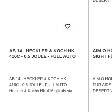
AB 14 - HECKLER & KOCH HK
AIM-O H
416C - 0,5 JOULE - FULL AUTO
SIGHT F
SCHWAR
AB 14 - HECKLER & KOCH HK
AIM-O HO
416C - 0,5 JOULE - FULL AUTO
FÜR AIRS
Heckler & Kochs HK 416 gilt als stark
DESERT We
verbesserter Nachfolger der M4/M16-
einem hoc
Modelle. In der Ausführung CQB
im Airsoft 
(Close Quarters Battle) ist sie als
Holo Sight