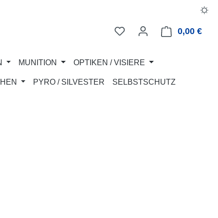
0,00 €
Ware
N
MUNITION
OPTIKEN / VISIERE
CHEN
PYRO / SILVESTER
SELBSTSCHUTZ