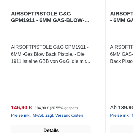
Glas, Kunst
RotGewicht
AIRSOFTPISTOLE G&G
AIRSOF
GPM1911 - 6MM GAS-BLOW-
- 6MM 
mm Schien
BACK
AIRSOFTPISTOLE G&G GPM1911 -
AIRSOFTP
6MM -Gas Blow Back Pistole. - Die
6MM GAS-
1911 ist eine GBB von G&G, die mit
Back Pisto
dem neu entwickelten Whirl-Cylinder-
GBB von G
Ventil ausgestattet ist. Dieses bringt
entwickelt
ihr einen erheblichen Vorteil
ausgestatte
gegenüber allen herkömmlichen GBB
einen erhe
Pistolen. Das System sorgt beim
allen her
Schießen dafür, dass sich kein Eis
Das Syste
Verkaufspreis:
Regulärer Preis:
Regulärer
146,90 €
Ab
139,9
184,90 €
(20.55% gespart)
am Ventil bilden kann. Auf diese
dafür, dass
Preise inkl. MwSt. zzgl. Versandkosten
Preise inkl.
Weise tritt ein Cooldown bei diesem
bilden kann
Modell sehr viel später als bei einer
Cooldown 
Details
normalen GBB auf. Spielerisch bringt
viel später