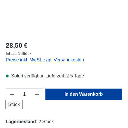
Regulärer Preis:
28,50 €
Inhalt:
1 Stück
Preise inkl. MwSt. zzgl. Versandkosten
Sofort verfügbar, Lieferzeit: 2-5 Tage
Produkt Anzahl: Gib den gewünschten Wert e
In den Warenkorb
Stück
Lagerbestand:
2 Stück