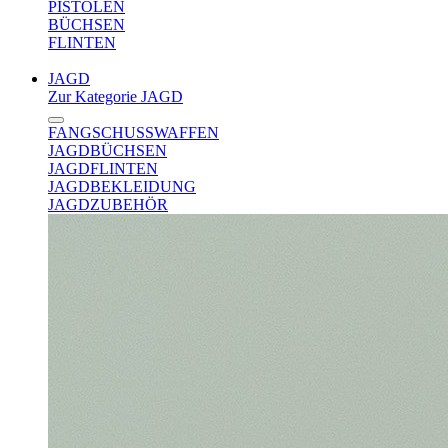
PISTOLEN
BÜCHSEN
FLINTEN
JAGD
Zur Kategorie JAGD
FANGSCHUSSWAFFEN
JAGDBÜCHSEN
JAGDFLINTEN
JAGDBEKLEIDUNG
JAGDZUBEHÖR