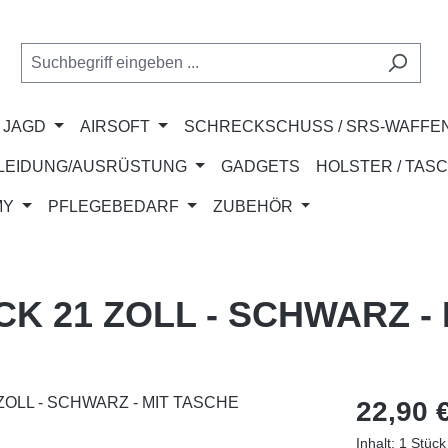
JAGD
AIRSOFT
SCHRECKSCHUSS / SRS-WAFFE
LEIDUNG/AUSRÜSTUNG
GADGETS
HOLSTER / TAS
MY
PFLEGEBEDARF
ZUBEHÖR
 21 ZOLL - SCHWARZ - 
Regulärer Pr
22,90 
Inhalt:
1 Stück