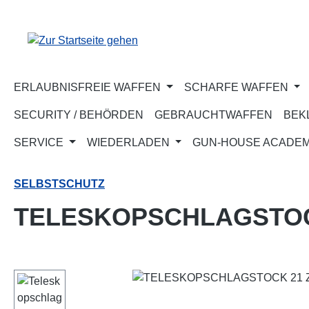
m Hauptinhalt springen
Zur Suche springen
Zur Hauptnavigation springen
ERLAUBNISFREIE WAFFEN
SCHARFE WAFFEN
SECURITY / BEHÖRDEN
GEBRAUCHTWAFFEN
BEK
SERVICE
WIEDERLADEN
GUN-HOUSE ACADE
SELBSTSCHUTZ
TELESKOPSCHLAGSTOCK
Bildergalerie überspringen