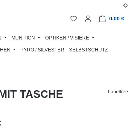
0,00 €
Ware
N
MUNITION
OPTIKEN / VISIERE
CHEN
PYRO / SILVESTER
SELBSTSCHUTZ
MIT TASCHE
Labelfree
eis:
€