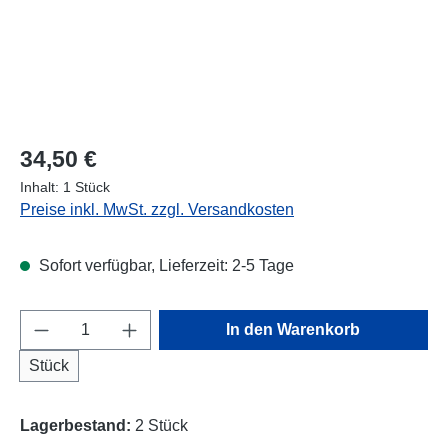
Regulärer Preis:
34,50 €
Inhalt:
1 Stück
Preise inkl. MwSt. zzgl. Versandkosten
Sofort verfügbar, Lieferzeit: 2-5 Tage
Produkt Anzahl: Gib den gewünschten Wert e
In den Warenkorb
Stück
Lagerbestand:
2 Stück