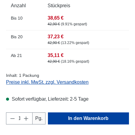
Anzahl
Stückpreis
38,65 €
Bis
10
42,90 €
(9.91% gespart)
37,23 €
Bis
20
42,90 €
(13.22% gespart)
35,11 €
Ab
21
42,90 €
(18.16% gespart)
Inhalt:
1 Packung
Preise inkl. MwSt. zzgl. Versandkosten
Sofort verfügbar, Lieferzeit: 2-5 Tage
Produkt Anzahl: Gib den gewünschten Wert e
Pg.
In den Warenkorb