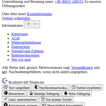
Unterstützung und Beratung unter:
+49 36621 249531
Zu unseren
Öffnungszeiten
Oder über unser
Kontaktformular
.
Vertrag widerrufen
Informationen
Impressum
AGB
Widerrufsbelehrung
Datenschutz
Versand und Zahlung
Batterieentsorgung
Wer wir sind
Alle Preise inkl. gesetzl. Mehrwertsteuer zzgl.
Versandkosten
und
ggf. Nachnahmegebühren, wenn nicht anders angegeben.
Realisiert mit Shopware
Text vergrößern
Hochkontrastmodus
Farben invertieren
Monochrom
Niedrige Sättigung
Hohe Sättigung
Links unterstreichen
Gut lesbare Schrift
Animationen stoppen
Überschriften hervorheben