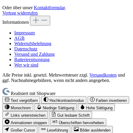
Oder über unser
Kontaktformular
.
Vertrag widerrufen
Informationen
Impressum
AGB
Widerrufsbelehrung
Datenschutz
Versand und Zahlung
Batterieentsorgung
Wer wir sind
Alle Preise inkl. gesetzl. Mehrwertsteuer zzgl.
Versandkosten
und
ggf. Nachnahmegebühren, wenn nicht anders angegeben.
Realisiert mit Shopware
Text vergrößern
Hochkontrastmodus
Farben invertieren
Monochrom
Niedrige Sättigung
Hohe Sättigung
Links unterstreichen
Gut lesbare Schrift
Animationen stoppen
Überschriften hervorheben
Großer Cursor
Leseführung
Bilder ausblenden