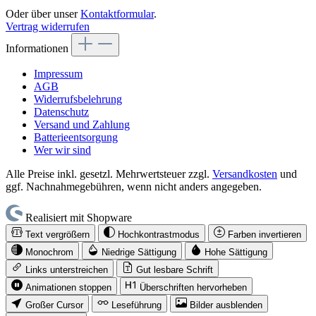
Oder über unser
Kontaktformular
.
Vertrag widerrufen
Informationen
Impressum
AGB
Widerrufsbelehrung
Datenschutz
Versand und Zahlung
Batterieentsorgung
Wer wir sind
Alle Preise inkl. gesetzl. Mehrwertsteuer zzgl.
Versandkosten
und
ggf. Nachnahmegebühren, wenn nicht anders angegeben.
Realisiert mit Shopware
Text vergrößern
Hochkontrastmodus
Farben invertieren
Monochrom
Niedrige Sättigung
Hohe Sättigung
Links unterstreichen
Gut lesbare Schrift
Animationen stoppen
Überschriften hervorheben
Großer Cursor
Leseführung
Bilder ausblenden