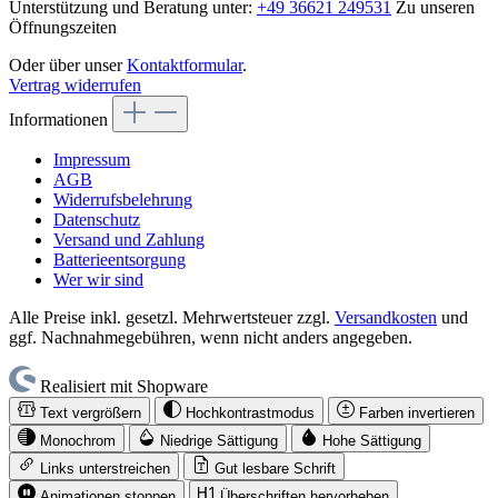
Unterstützung und Beratung unter:
+49 36621 249531
Zu unseren
Öffnungszeiten
Oder über unser
Kontaktformular
.
Vertrag widerrufen
Informationen
Impressum
AGB
Widerrufsbelehrung
Datenschutz
Versand und Zahlung
Batterieentsorgung
Wer wir sind
Alle Preise inkl. gesetzl. Mehrwertsteuer zzgl.
Versandkosten
und
ggf. Nachnahmegebühren, wenn nicht anders angegeben.
Realisiert mit Shopware
Text vergrößern
Hochkontrastmodus
Farben invertieren
Monochrom
Niedrige Sättigung
Hohe Sättigung
Links unterstreichen
Gut lesbare Schrift
Animationen stoppen
Überschriften hervorheben