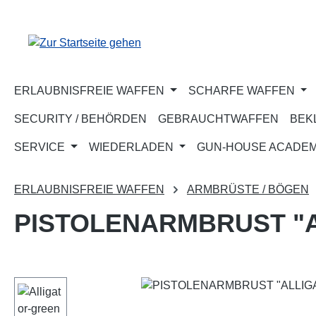
m Hauptinhalt springen
Zur Suche springen
Zur Hauptnavigation springen
ERLAUBNISFREIE WAFFEN
SCHARFE WAFFEN
SECURITY / BEHÖRDEN
GEBRAUCHTWAFFEN
BEK
SERVICE
WIEDERLADEN
GUN-HOUSE ACADE
ERLAUBNISFREIE WAFFEN
ARMBRÜSTE / BÖGEN
PISTOLENARMBRUST "AL
Bildergalerie überspringen