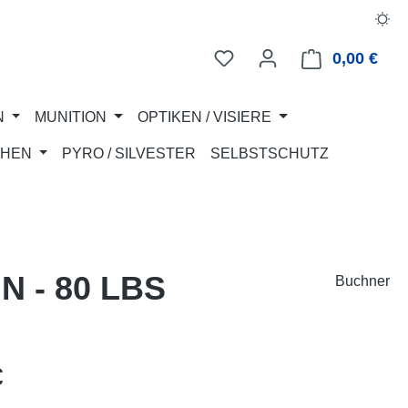
0,00 €
Ware
N
MUNITION
OPTIKEN / VISIERE
CHEN
PYRO / SILVESTER
SELBSTSCHUTZ
 - 80 LBS
Buchner
eis:
€