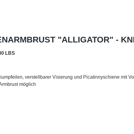
LENARMBRUST "ALLIGATOR" - KN
80 LBS
umpfeilen, verstellbarer Visierung und Picatinnyschiene mit Vo
Armbrust möglich