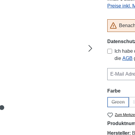
Preise inkl.
Benachr
Datenschut
Ich habe
die
AGB
g
auswä
Farbe
Green
(Diese Op
Zum Merkzet
Produktnu
Hersteller:
B