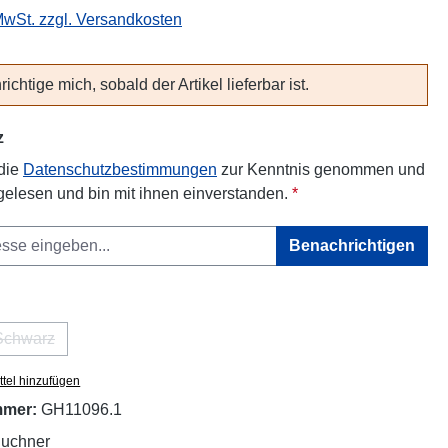
 MwSt. zzgl. Versandkosten
ichtige mich, sobald der Artikel lieferbar ist.
z
 die
Datenschutzbestimmungen
zur Kenntnis genommen und
elesen und bin mit ihnen einverstanden.
*
Benachrichtigen
hlen
Schwarz
tion ist zurzeit nicht verfügbar.)
(Diese Option ist zurzeit nicht verfügbar.)
tel hinzufügen
mmer:
GH11096.1
uchner