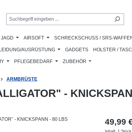
JAGD
AIRSOFT
SCHRECKSCHUSS / SRS-WAFFE
LEIDUNG/AUSRÜSTUNG
GADGETS
HOLSTER / TAS
MY
PFLEGEBEDARF
ZUBEHÖR
ARMBRÜSTE
LIGATOR" - KNICKSPANN
Regulärer Pr
49,99 
Inhalt:
1 Stück