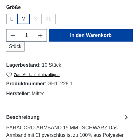
auswählen
Größe
L
M
S
XL
(Diese Option ist zurzeit nicht verfügbar.)
(Diese Option ist zurzeit nicht verfügbar.)
Produkt Anzahl: Gib den gewünschten Wert e
In den Warenkorb
Stück
Lagerbestand:
10 Stück
Zum Merkzettel hinzufügen
Produktnummer:
GH11228.1
Hersteller:
Miltec
Beschreibung
PARACORD-ARMBAND 15 MM - SCHWARZ Das
Armband mit Clipverschlus ist zu 100% aus Polyester