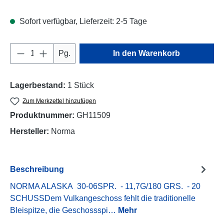
Sofort verfügbar, Lieferzeit: 2-5 Tage
Produkt Anzahl: Gib den gewünschten Wert e
Pg.
In den Warenkorb
Lagerbestand:
1 Stück
Zum Merkzettel hinzufügen
Produktnummer:
GH11509
Hersteller:
Norma
Beschreibung
NORMA ALASKA 30-06SPR. - 11,7G/180 GRS. - 20
SCHUSSDem Vulkangeschoss fehlt die traditionelle
Bleispitze, die Geschossspi…
Mehr