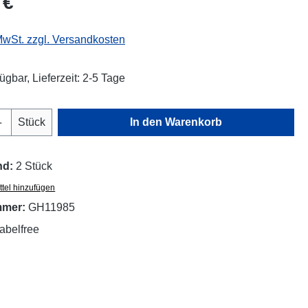
 €
 MwSt. zzgl. Versandkosten
ügbar, Lieferzeit: 2-5 Tage
Anzahl: Gib den gewünschten Wert ein oder
Stück
In den Warenkorb
nd:
2 Stück
tel hinzufügen
mmer:
GH11985
abelfree