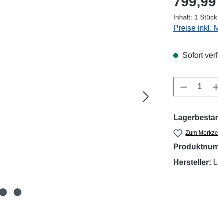
799,99
Inhalt:
1 Stück
Preise inkl.
Sofort verf
Produkt 
Lagerbesta
Zum Merkzet
Produktnu
Hersteller:
L