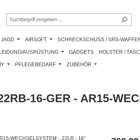
JAGD
AIRSOFT
SCHRECKSCHUSS / SRS-WAFFE
LEIDUNG/AUSRÜSTUNG
GADGETS
HOLSTER / TAS
MY
PFLEGEBEDARF
ZUBEHÖR
2RB-16-GER - AR15-WE
Regulärer Pr