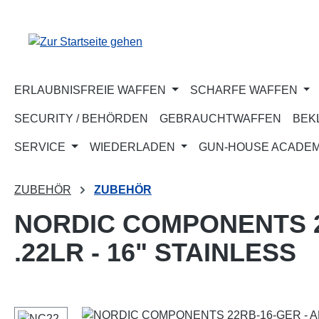
m Hauptinhalt springen
Zur Suche springen
Zur Hauptnavigation springen
ERLAUBNISFREIE WAFFEN
SCHARFE WAFFEN
SECURITY / BEHÖRDEN
GEBRAUCHTWAFFEN
BEK
SERVICE
WIEDERLADEN
GUN-HOUSE ACADE
ZUBEHÖR
ZUBEHÖR
NORDIC COMPONENTS 2
.22LR - 16" STAINLESS
Bildergalerie überspringen