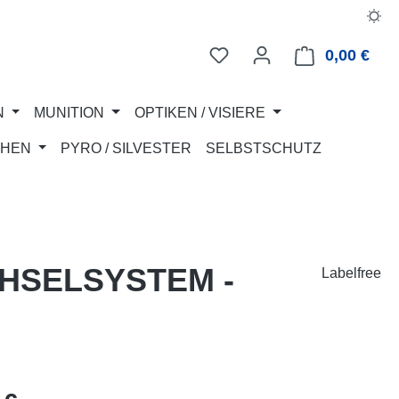
0,00 €
Ware
N
MUNITION
OPTIKEN / VISIERE
CHEN
PYRO / SILVESTER
SELBSTSCHUTZ
CHSELSYSTEM -
Labelfree
eis: