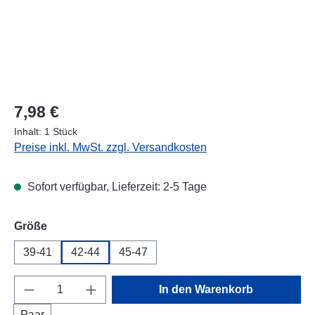
Regulärer Preis:
7,98 €
Inhalt:
1 Stück
Preise inkl. MwSt. zzgl. Versandkosten
Sofort verfügbar, Lieferzeit: 2-5 Tage
auswählen
Größe
39-41
42-44
45-47
Produkt Anzahl: Gib den gewünschten Wert e
In den Warenkorb
Paar