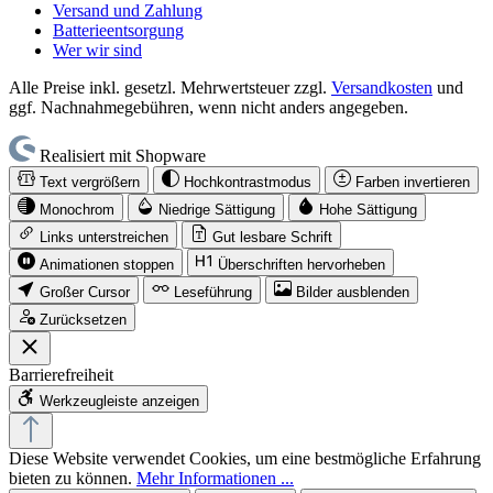
Versand und Zahlung
Batterieentsorgung
Wer wir sind
Alle Preise inkl. gesetzl. Mehrwertsteuer zzgl.
Versandkosten
und
ggf. Nachnahmegebühren, wenn nicht anders angegeben.
Realisiert mit Shopware
Text vergrößern
Hochkontrastmodus
Farben invertieren
Monochrom
Niedrige Sättigung
Hohe Sättigung
Links unterstreichen
Gut lesbare Schrift
Animationen stoppen
Überschriften hervorheben
Großer Cursor
Leseführung
Bilder ausblenden
Zurücksetzen
Barrierefreiheit
Werkzeugleiste anzeigen
Diese Website verwendet Cookies, um eine bestmögliche Erfahrung
bieten zu können.
Mehr Informationen ...