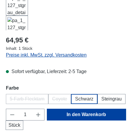
Regulärer Preis:
64,95 €
Inhalt:
1 Stück
Preise inkl. MwSt. zzgl. Versandkosten
Sofort verfügbar, Lieferzeit: 2-5 Tage
auswählen
Farbe
5-Farb-Flecktarn
Coyote
Schwarz
Steingrau
(Diese Option ist zurzeit nicht verfügbar.)
(Diese Option ist zurzeit nicht verfügbar
Produkt Anzahl: Gib den gewünschten Wert e
In den Warenkorb
Stück