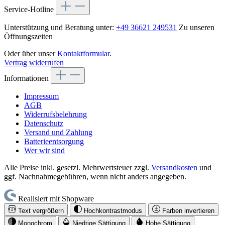
Service-Hotline
Unterstützung und Beratung unter:
+49 36621 249531
Zu unseren
Öffnungszeiten
Oder über unser
Kontaktformular
.
Vertrag widerrufen
Informationen
Impressum
AGB
Widerrufsbelehrung
Datenschutz
Versand und Zahlung
Batterieentsorgung
Wer wir sind
Alle Preise inkl. gesetzl. Mehrwertsteuer zzgl.
Versandkosten
und
ggf. Nachnahmegebühren, wenn nicht anders angegeben.
Realisiert mit Shopware
Text vergrößern
Hochkontrastmodus
Farben invertieren
Monochrom
Niedrige Sättigung
Hohe Sättigung