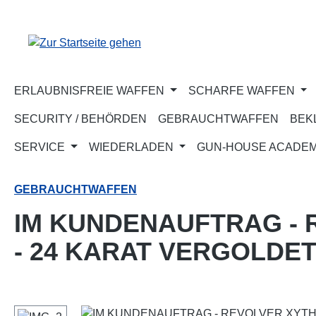
m Hauptinhalt springen
Zur Suche springen
Zur Hauptnavigation springen
ERLAUBNISFREIE WAFFEN
SCHARFE WAFFEN
SECURITY / BEHÖRDEN
GEBRAUCHTWAFFEN
BEK
SERVICE
WIEDERLADEN
GUN-HOUSE ACADE
GEBRAUCHTWAFFEN
IM KUNDENAUFTRAG - 
- 24 KARAT VERGOLDE
Bildergalerie überspringen