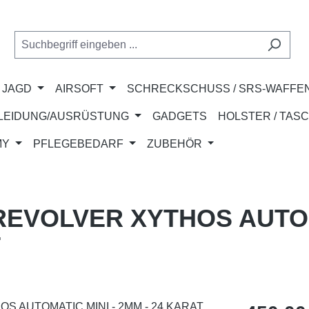
JAGD
AIRSOFT
SCHRECKSCHUSS / SRS-WAFFE
LEIDUNG/AUSRÜSTUNG
GADGETS
HOLSTER / TAS
MY
PFLEGEBEDARF
ZUBEHÖR
REVOLVER XYTHOS AUTOM
T
Regulärer Pr