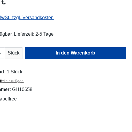
 €
 MwSt. zzgl. Versandkosten
ügbar, Lieferzeit: 2-5 Tage
Anzahl: Gib den gewünschten Wert ein oder
Stück
In den Warenkorb
nd:
1 Stück
tel hinzufügen
mmer:
GH10658
abelfree