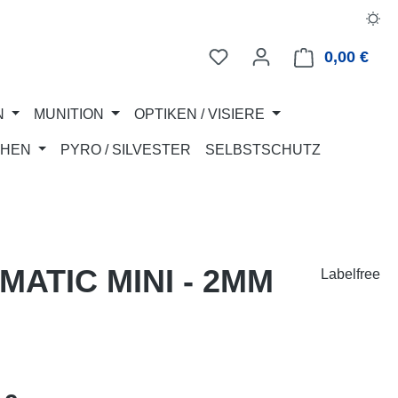
0,00 €
Ware
N
MUNITION
OPTIKEN / VISIERE
CHEN
PYRO / SILVESTER
SELBSTSCHUTZ
ATIC MINI - 2MM
Labelfree
eis: