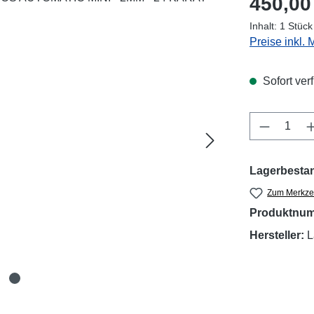
450,00
Inhalt:
1 Stück
Preise inkl.
Sofort verf
Produkt 
Lagerbesta
Zum Merkzet
Produktnu
Hersteller:
L