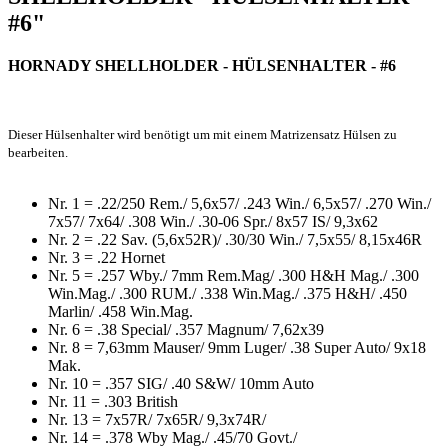
#6"
HORNADY SHELLHOLDER - HÜLSENHALTER - #6
Dieser Hülsenhalter wird benötigt um mit einem Matrizensatz Hülsen zu
bearbeiten.
Nr. 1 = .22/250 Rem./ 5,6x57/ .243 Win./ 6,5x57/ .270 Win./
7x57/ 7x64/ .308 Win./ .30-06 Spr./ 8x57 IS/ 9,3x62
Nr. 2 = .22 Sav. (5,6x52R)/ .30/30 Win./ 7,5x55/ 8,15x46R
Nr. 3 = .22 Hornet
Nr. 5 = .257 Wby./ 7mm Rem.Mag/ .300 H&H Mag./ .300
Win.Mag./ .300 RUM./ .338 Win.Mag./ .375 H&H/ .450
Marlin/ .458 Win.Mag.
Nr. 6 = .38 Special/ .357 Magnum/ 7,62x39
Nr. 8 = 7,63mm Mauser/ 9mm Luger/ .38 Super Auto/ 9x18
Mak.
Nr. 10 = .357 SIG/ .40 S&W/ 10mm Auto
Nr. 11 = .303 British
Nr. 13 = 7x57R/ 7x65R/ 9,3x74R/
Nr. 14 = .378 Wby Mag./ .45/70 Govt./