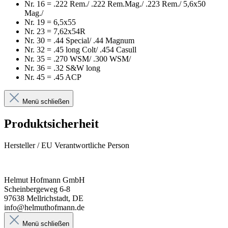
Nr. 16 = .222 Rem./ .222 Rem.Mag./ .223 Rem./ 5,6x50
Mag./
Nr. 19 = 6,5x55
Nr. 23 = 7,62x54R
Nr. 30 = .44 Special/ .44 Magnum
Nr. 32 = .45 long Colt/ .454 Casull
Nr. 35 = .270 WSM/ .300 WSM/
Nr. 36 = .32 S&W long
Nr. 45 = .45 ACP
Menü schließen
Produktsicherheit
Hersteller / EU Verantwortliche Person
Helmut Hofmann GmbH
Scheinbergeweg 6-8
97638 Mellrichstadt, DE
info@helmuthofmann.de
Menü schließen