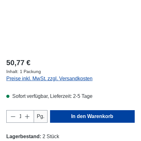
Regulärer Preis:
50,77 €
Inhalt:
1 Packung
Preise inkl. MwSt. zzgl. Versandkosten
Sofort verfügbar, Lieferzeit: 2-5 Tage
Produkt Anzahl: Gib den gewünschten Wert e
Pg.
In den Warenkorb
Lagerbestand:
2 Stück