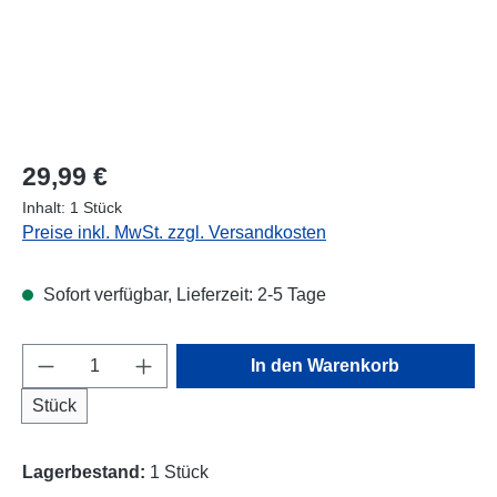
Regulärer Preis:
29,99 €
Inhalt:
1 Stück
Preise inkl. MwSt. zzgl. Versandkosten
Sofort verfügbar, Lieferzeit: 2-5 Tage
Produkt Anzahl: Gib den gewünschten Wert e
In den Warenkorb
Stück
Lagerbestand:
1 Stück