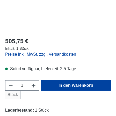
Regulärer Preis:
505,75 €
Inhalt:
1 Stück
Preise inkl. MwSt. zzgl. Versandkosten
Sofort verfügbar, Lieferzeit: 2-5 Tage
Produkt Anzahl: Gib den gewünschten Wert e
In den Warenkorb
Stück
Lagerbestand:
1 Stück