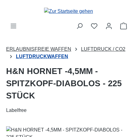
Zum Hauptinhalt springen
Ware
ERLAUBNISFREIE WAFFEN
LUFTDRUCK / CO2
LUFTDRUCKWAFFEN
H&N HORNET -4,5MM -
SPITZKOPF-DIABOLOS - 225
STÜCK
Labelfree
Bildergalerie überspringen