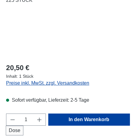
Regulärer Preis:
20,50 €
Inhalt:
1 Stück
Preise inkl. MwSt. zzgl. Versandkosten
Sofort verfügbar, Lieferzeit: 2-5 Tage
Produkt Anzahl: Gib den gewünschten Wert e
In den Warenkorb
Dose