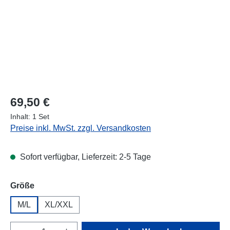
Regulärer Preis:
69,50 €
Inhalt:
1 Set
Preise inkl. MwSt. zzgl. Versandkosten
Sofort verfügbar, Lieferzeit: 2-5 Tage
auswählen
Größe
M/L
XL/XXL
Produkt Anzahl: Gib den gewünschten Wert e