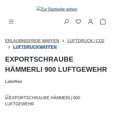
Zum Hauptinhalt springen
Ware
ERLAUBNISFREIE WAFFEN
LUFTDRUCK / CO2
LUFTDRUCKWAFFEN
EXPORTSCHRAUBE
HÄMMERLI 900 LUFTGEWEHR
Labelfree
Bildergalerie überspringen