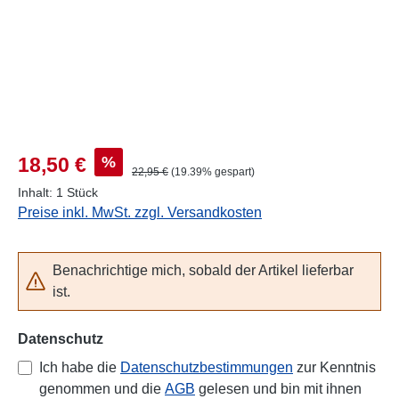
Verkaufspreis:
%
18,50 €
Regulärer Preis:
22,95 €
(19.39% gespart)
Inhalt:
1 Stück
Preise inkl. MwSt. zzgl. Versandkosten
Benachrichtige mich, sobald der Artikel lieferbar
ist.
Datenschutz
Ich habe die
Datenschutzbestimmungen
zur Kenntnis
genommen und die
AGB
gelesen und bin mit ihnen