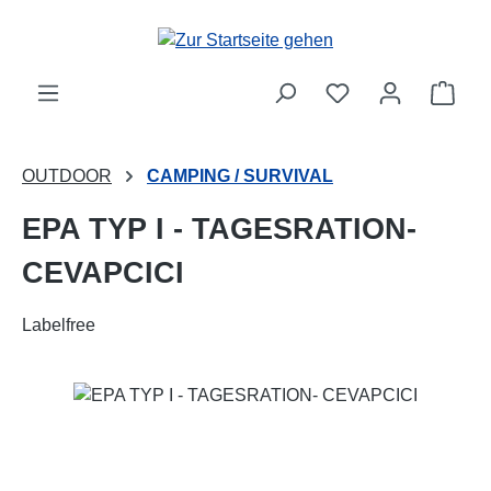
Zum Hauptinhalt springen
Ware
OUTDOOR
CAMPING / SURVIVAL
EPA TYP I - TAGESRATION-
CEVAPCICI
Labelfree
Bildergalerie überspringen