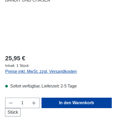
Regulärer Preis:
25,95 €
Inhalt:
1 Stück
Preise inkl. MwSt. zzgl. Versandkosten
Sofort verfügbar, Lieferzeit: 2-5 Tage
Produkt Anzahl: Gib den gewünschten Wert e
In den Warenkorb
Stück