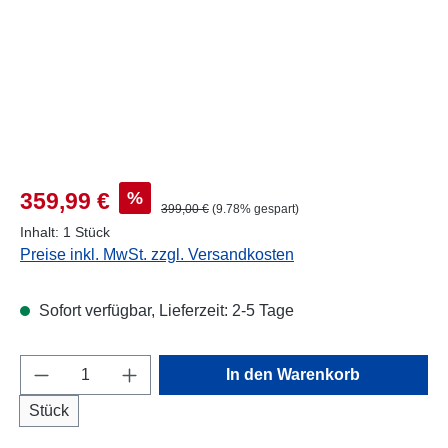
Verkaufspreis:
%
359,99 €
Regulärer Preis:
399,00 €
(9.78% gespart)
Inhalt:
1 Stück
Preise inkl. MwSt. zzgl. Versandkosten
Sofort verfügbar, Lieferzeit: 2-5 Tage
Produkt Anzahl: Gib den gewünschten Wert e
In den Warenkorb
Stück