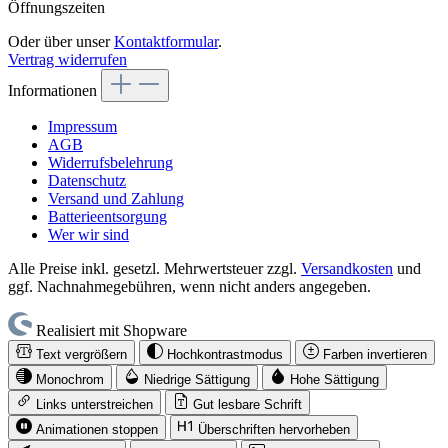
Öffnungszeiten
Oder über unser
Kontaktformular
.
Vertrag widerrufen
Informationen
Impressum
AGB
Widerrufsbelehrung
Datenschutz
Versand und Zahlung
Batterieentsorgung
Wer wir sind
Alle Preise inkl. gesetzl. Mehrwertsteuer zzgl.
Versandkosten
und
ggf. Nachnahmegebühren, wenn nicht anders angegeben.
Realisiert mit Shopware
Text vergrößern
Hochkontrastmodus
Farben invertieren
Monochrom
Niedrige Sättigung
Hohe Sättigung
Links unterstreichen
Gut lesbare Schrift
Animationen stoppen
Überschriften hervorheben