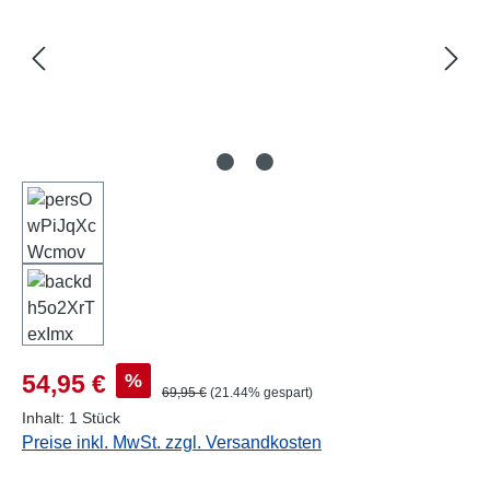
Verkaufspreis:
%
54,95 €
Regulärer Preis:
69,95 €
(21.44% gespart)
Inhalt:
1 Stück
Preise inkl. MwSt. zzgl. Versandkosten